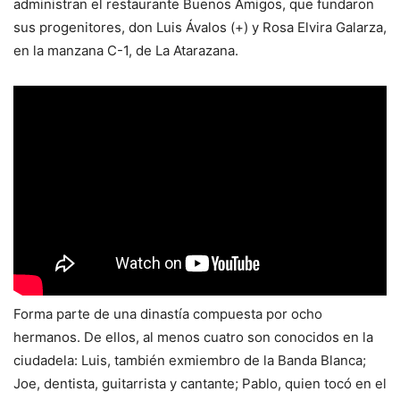
administran el restaurante Buenos Amigos, que fundaron
sus progenitores, don Luis Ávalos (+) y Rosa Elvira Galarza,
en la manzana C-1, de La Atarazana.
Forma parte de una dinastía compuesta por ocho
hermanos. De ellos, al menos
cuatro son conocidos en la
ciudadela: Luis, también exmiembro de la Banda Blanca;
Joe, dentista, guitarrista y cantante; Pablo, quien tocó en el