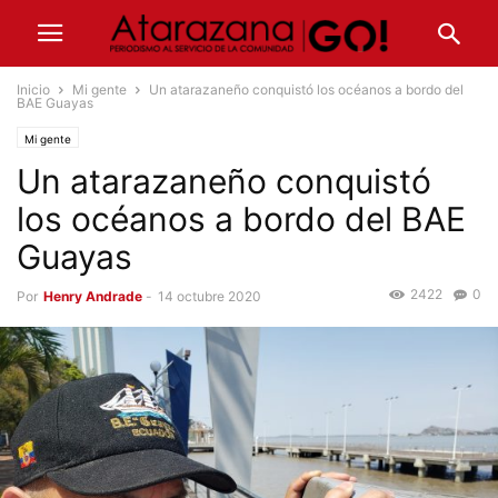
Inicio
Mi gente
Un atarazaneño conquistó los océanos a bordo del
BAE Guayas
Mi gente
Un atarazaneño conquistó
los océanos a bordo del BAE
Guayas
2422
0
Por
Henry Andrade
-
14 octubre 2020