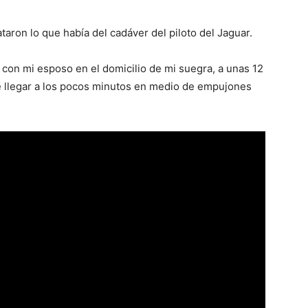
taron lo que había del cadáver del piloto del Jaguar.
 con mi esposo en el domicilio de mi suegra, a unas 12
 llegar a los pocos minutos en medio de empujones