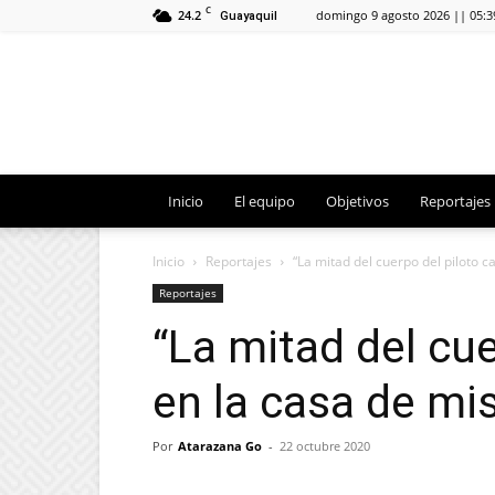
C
24.2
domingo 9 agosto 2026 || 05:
Guayaquil
Inicio
El equipo
Objetivos
Reportajes
Inicio
Reportajes
“La mitad del cuerpo del piloto ca
Reportajes
“La mitad del cue
en la casa de mi
Por
Atarazana Go
-
22 octubre 2020