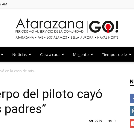
39 AM
Atarazana Go!
Noticias
Cara a cara
Mi gente
Tiempos de fe
yó en la casa de mis...
N
rpo del piloto cayó
s padres”
2779
0