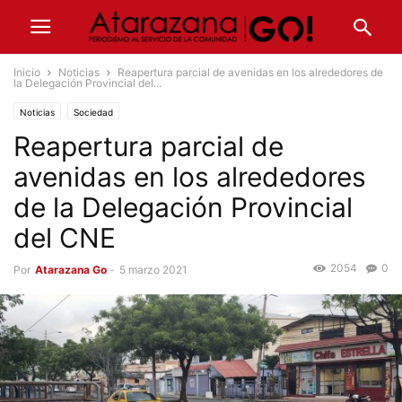
Inicio
Noticias
Reapertura parcial de avenidas en los alrededores de
la Delegación Provincial del...
Noticias
Sociedad
Reapertura parcial de
avenidas en los alrededores
de la Delegación Provincial
del CNE
2054
0
Por
Atarazana Go
-
5 marzo 2021