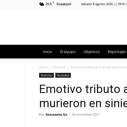
C
25.5
sábado 8 agosto 2026 || 09:41
Guayaquil
Inicio
El equipo
Objetivos
Reportajes
Inicio
Noticias
Emotivo tributo a ciclistas que muri
Noticias
Sociedad
Emotivo tributo a
murieron en sinie
Por
Atarazana Go
-
26 noviembre 2021