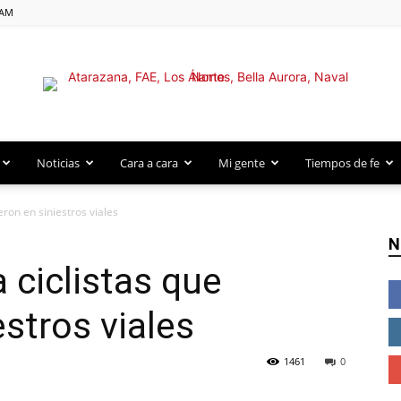
 AM
Atarazana Go!
Noticias
Cara a cara
Mi gente
Tiempos de fe
eron en siniestros viales
N
 ciclistas que
stros viales
1461
0