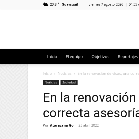
C
23.8
viernes 7 agosto 2026 || 04:35
Guayaquil
Inicio
El equipo
Objetivos
Reportajes
Inicio
Noticias
En la renovación de visas, una corr
Noticias
Sociedad
En la renovación 
correcta asesorí
Por
Atarazana Go
-
25 abril 2022