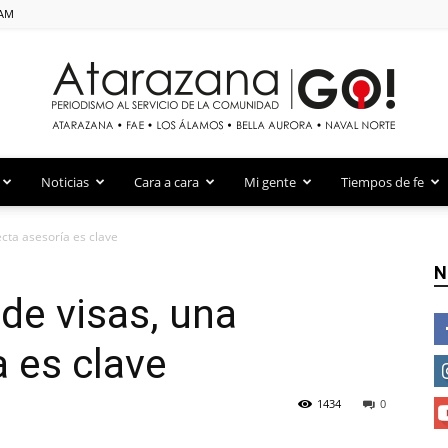
 AM
Atarazana Go!
Noticias
Cara a cara
Mi gente
Tiempos de fe
ecta asesoría es clave
N
de visas, una
a es clave
1434
0