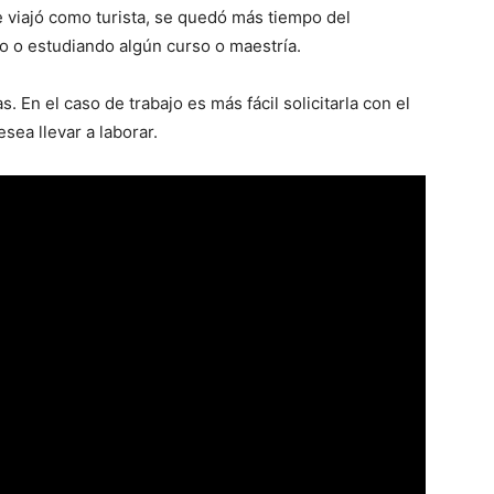
e viajó como turista, se quedó más tiempo del
o o estudiando algún curso o maestría.
s. En el caso de trabajo es más fácil solicitarla con el
sea llevar a laborar.