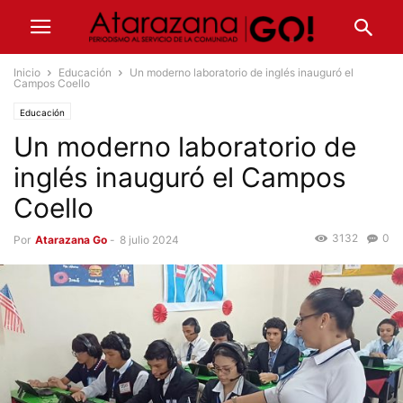
Inicio
Educación
Un moderno laboratorio de inglés inauguró el
Campos Coello
Educación
Un moderno laboratorio de
inglés inauguró el Campos
Coello
3132
0
Por
Atarazana Go
-
8 julio 2024