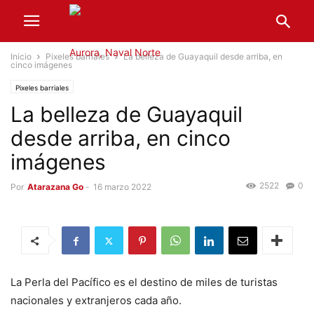
Inicio
Pixeles barriales
La belleza de Guayaquil desde arriba, en
cinco imágenes
Pixeles barriales
La belleza de Guayaquil
desde arriba, en cinco
imágenes
2522
0
Por
Atarazana Go
-
16 marzo 2022
La Perla del Pacífico es el destino de miles de turistas
nacionales y extranjeros cada año.