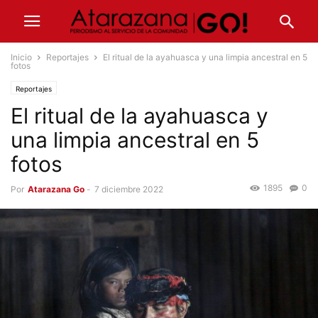
Inicio
Reportajes
El ritual de la ayahuasca y una limpia ancestral en 5
fotos
Reportajes
El ritual de la ayahuasca y
una limpia ancestral en 5
fotos
1895
0
Por
Atarazana Go
-
7 diciembre 2022