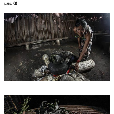
país.
(I)