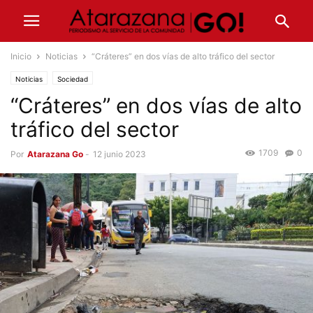
Inicio
Noticias
“Cráteres” en dos vías de alto tráfico del sector
Noticias
Sociedad
“Cráteres” en dos vías de alto
tráfico del sector
1709
0
Por
Atarazana Go
-
12 junio 2023