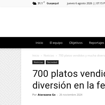
C
31.1
jueves 6 agosto 2026 || 07:15 
Guayaquil
Inicio
El equipo
Objetivos
Reportajes
Inicio
Noticias
700 platos vendidos y mucha divers
Noticias
Sociedad
700 platos vend
diversión en la f
Por
Atarazana Go
-
26 noviembre 2024