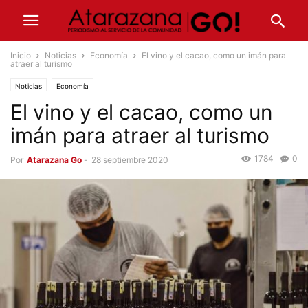
Inicio
Noticias
Economía
El vino y el cacao, como un imán para
atraer al turismo
Noticias
Economía
El vino y el cacao, como un
imán para atraer al turismo
1784
0
Por
Atarazana Go
-
28 septiembre 2020