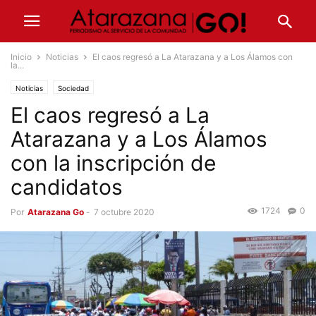
Inicio
Noticias
El caos regresó a La Atarazana y a Los Álamos con
la...
Noticias
Sociedad
El caos regresó a La
Atarazana y a Los Álamos
con la inscripción de
candidatos
1724
0
Por
Atarazana Go
-
7 octubre 2020