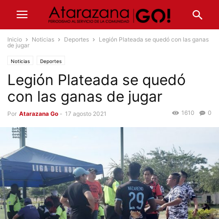
Inicio
Noticias
Deportes
Legión Plateada se quedó con las ganas
de jugar
Noticias
Deportes
Legión Plateada se quedó
con las ganas de jugar
1610
0
Por
Atarazana Go
-
17 agosto 2021