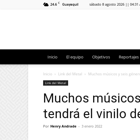
C
24.6
sábado 8 agosto 2026 || 04:31
Guayaquil
Inicio
El equipo
Objetivos
Reportajes
Inicio
Link del Metal
Muchos músicos y seis género
Link del Metal
Muchos músicos 
tendrá el vinilo
Por
Henry Andrade
-
3 enero 2022