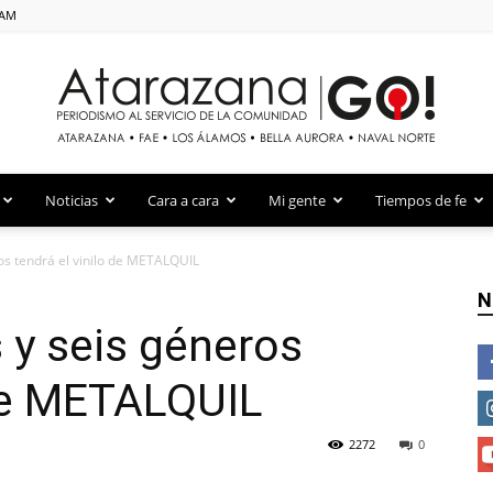
 AM
Atarazana Go!
Noticias
Cara a cara
Mi gente
Tiempos de fe
s tendrá el vinilo de METALQUIL
N
y seis géneros
 de METALQUIL
2272
0