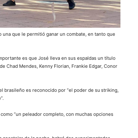
 una que le permitió ganar un combate, en tanto que
mportante es que José lleva en sus espaldas un título
la de Chad Mendes, Kenny Florian, Frankie Edgar, Conor
 el brasileño es reconocido por “el poder de su
striking,
”.
no como “un peleador completo, con muchas opciones