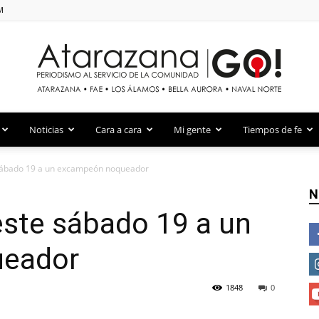
M
Atarazana Go!
Noticias
Cara a cara
Mi gente
Tiempos de fe
 sábado 19 a un excampeón noqueador
N
este sábado 19 a un
ueador
1848
0