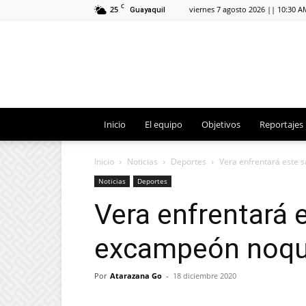
C
25
viernes 7 agosto 2026 || 10:30 A
Guayaquil
Inicio
El equipo
Objetivos
Reportajes
Inicio
Noticias
Deportes
Vera enfrentará este
Noticias
Deportes
Vera enfrentará 
excampeón noq
Por
Atarazana Go
-
18 diciembre 2020