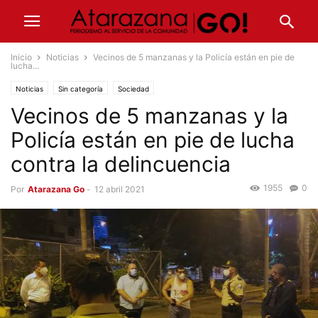
Inicio
Noticias
Vecinos de 5 manzanas y la Policía están en pie de
lucha...
Noticias
Sin categoría
Sociedad
Vecinos de 5 manzanas y la
Policía están en pie de lucha
contra la delincuencia
1955
0
Por
Atarazana Go
-
12 abril 2021