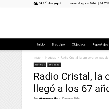
C
31.1
jueves 6 agosto 2026 || 04:37 
Guayaquil
Inicio
El equipo
Objetivos
Reportajes
Inicio
Noticias
Radio Cristal, la emisora del pueblo
Noticias
Sociedad
Radio Cristal, la
llegó a los 67 añ
Por
Atarazana Go
-
13 marzo 2024