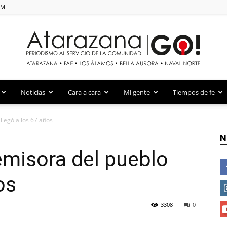
PM
Atarazana Go!
Noticias
Cara a cara
Mi gente
Tiempos de fe
 llegó a los 67 años
N
 emisora del pueblo
os
3308
0