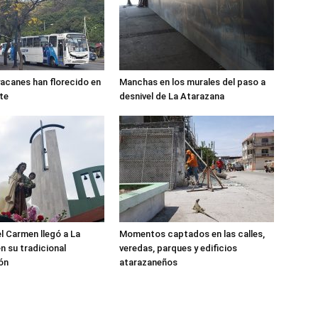
canes han florecido en
Manchas en los murales del paso a
rte
desnivel de La Atarazana
el Carmen llegó a La
Momentos captados en las calles,
n su tradicional
veredas, parques y edificios
ón
atarazaneños