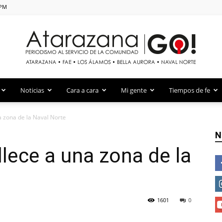
 PM
Atarazana Go!
Noticias
Cara a cara
Mi gente
Tiempos de fe
a zona de la Naval Norte
N
llece a una zona de la
1601
0