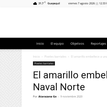
C
31.7
viernes 7 agosto 2026 || 12:33
Guayaquil
Inicio
El equipo
Objetivos
Reportajes
Inicio
Pixeles barriales
El amarillo embellece a un
Pixeles barriales
El amarillo embe
Naval Norte
Por
Atarazana Go
-
9 noviembre 2020